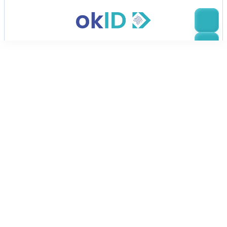
Escanear, comprobar, ir
okID es de los creadores de 
Bluem
Con una sólida base en fintech y regtech, Bluem se 
construye sobre la innovación y está impulsada por 
las necesidades empresariales. Nuestra fábrica de 
transacciones potencia servicios críticos para la 