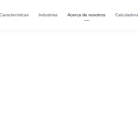
Características
Industrias
Acerca de nosotros
Calculador
n de 
Segura
ara chequeos de 
vienen el fraude y 