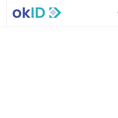
Back
Verificació
Identidad 
Miles de empresas confían en OkID p
documentos rápidos y seguros que pre