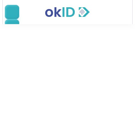
تواصل مع المبيعات
ابدأ بالنمو
مع okID اليوم
اتصل بنا اليوم لاكتشاف كيف يمكن أن يعزز okID من Bluem، 
وهو منصة تحقق من الهوية من الجيل التالي، أعمالك بدقة رائدة 
في الصناعة، وتحويل، وسرعة، وأمان.