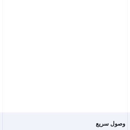
ابدأ
تواصل مع المبيعات
خدمة Bluem للتحقق من الهوية 
وصول سريع
بشكل آمن وعالمي.