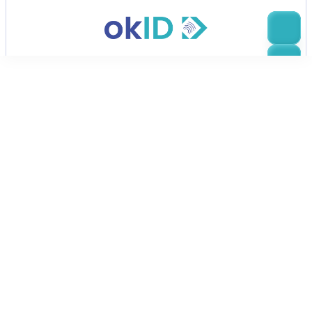
Vertrieb kontaktieren
Beginnen Sie zu wachsen
mit okID heute
Kontaktieren Sie uns noch heute, um zu erfahren, wie 
Bluems okID, eine Plattform zur 
Identitätsverifizierung der nächsten Generation, Ihr 
Geschäft mit branchenführender Genauigkeit, 