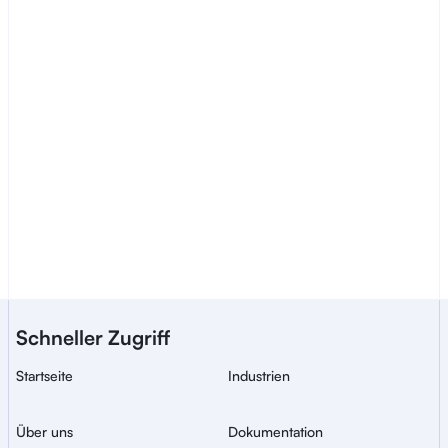
Vertrieb kontaktieren
Ein Bluem-Dienst für 
Schneller Zugriff
sichere, globale ID-
Verifizierung.
Startseite
Industrien
Über uns
Dokumentation