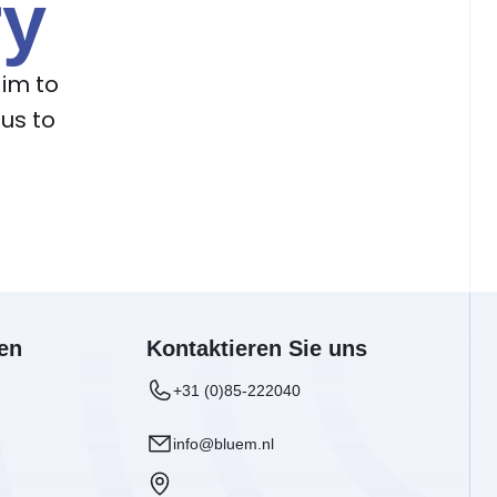
ry
im to 
us to 
en
Kontaktieren Sie uns
+31 (0)85-222040
info@bluem.nl