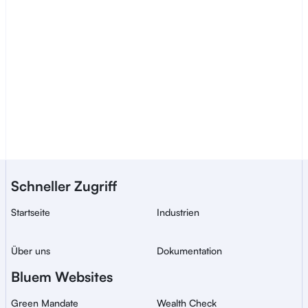
Vertrieb kontaktieren
Ein Bluem-Dienst für 
Schneller Zugriff
sichere, globale ID-
Verifizierung.
Startseite
Industrien
Über uns
Dokumentation
Bluem Websites
Green Mandate
Wealth Check