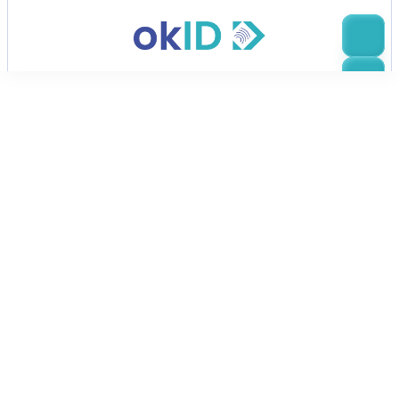
Back
Sichere 
Identitätsverifizierung
Tausende von Unternehmen vertrauen 
OkID für schnelle, sichere 
Dokumentenprüfungen, die Betrug 
verhindern und das Onboarding 