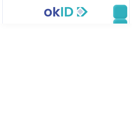
Back
Sichere 
Identitätsverifizierung
Tausende von Unternehmen vertrauen 
OkID für schnelle, sichere 
Dokumentenprüfungen, die Betrug 
verhindern und das Onboarding 