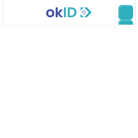
Neem contact op met verkoop
Begin te groeien
met okID vandaag nog
Neem vandaag nog contact met ons op om te 
ontdekken hoe Bluem’s okID, een 
identiteitsverificatieplatform van de volgende 
generatie, uw bedrijf kan versterken met 