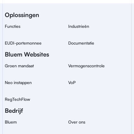
Een Bluem-service voor 
Oplossingen
veilige, wereldwijde ID-
verificatie.
Functies
Industrieën
EUDI-portemonnee
Documentatie
Bluem Websites
Groen mandaat
Vermogenscontrole
Neo instappen
VoP
RegTechFlow
Bedrijf
Bluem
Over ons