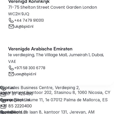
Verenigd Koninkrijk
71-75 Shelton Street Covent Garden London 
WC2H 9JQ
+44 7479 910313
uk@bpid.nl
Verenigde Arabische Emiraten
1e verdieping, The Village Mall, Jumeirah 1, Dubai, 
VAE
+971 58 300 6778
uae@bpid.nl
Cyprus
Photiades Business Centre, Verdieping 2,
appartement/kantoor 202, Stasinou 8, 1060 Nicosia, CY
+357 97 428480
cyprus@bpid.nl
Spanje
Carrer Sant Jaume 11, 1e 07012 Palma de Mallorca, ES
+31 85 2220400
spain@bpid.nl
Armenië
Vardanants 2e laan 8, kantoor 131, Jerevan, AM