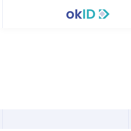
Onze kantoren
Waar kunt u ons vinden?
Vind onze kantoorlocaties, adressen en directe 
contactgegevens om in contact te komen met het 
okID-team in uw regio.
Cyprus