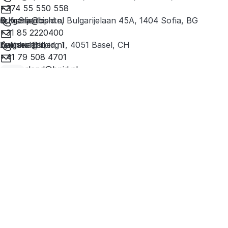
+374 55 550 558
armenia@bpid.nl
Bulgarije
G.K. Strelbishte, Bulgarijelaan 45A, 1404 Sofia, BG
+31 85 2220400
bulgaria@bpid.nl
Zwitserland
Leonhardsberg 1, 4051 Basel, CH
+41 79 508 4701
switzerland@bpid.nl
Aan de slag