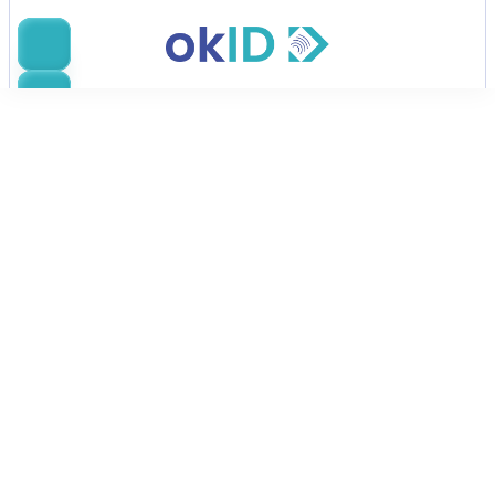
رجوع
ويبنار IDV
يشهد الإعداد الرقمي نموًا سريعًا، لكن التحقق من 
الهويات عبر البلدان وأنواع الوثائق المختلفة يمكن 
أن يكون معقدًا. كما تحتاج الشركات إلى إدارة 
مخاطر الاحتيال مع الالتزام بمتطلبات مكافحة غسل 
الأموال والامتثال.
تنزيل الشرائح