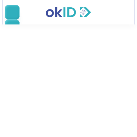
رجوع
ويبنار IDV
يشهد الإعداد الرقمي نموًا سريعًا، لكن التحقق من 
الهويات عبر البلدان وأنواع الوثائق المختلفة يمكن 
أن يكون معقدًا. كما تحتاج الشركات إلى إدارة 
مخاطر الاحتيال مع الالتزام بمتطلبات مكافحة غسل 
الأموال والامتثال.
تنزيل الشرائح