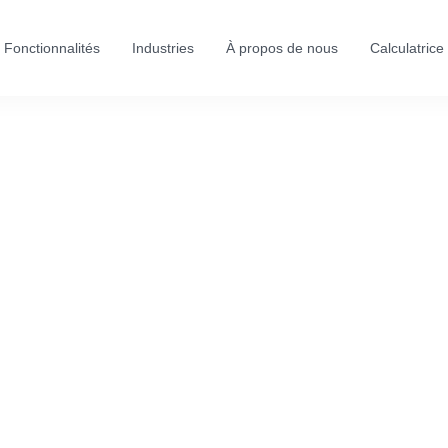
Fonctionnalités
Industries
À propos de nous
Calculatrice
Prénom
Nom de famille
Adresse e-mail
Emplacement